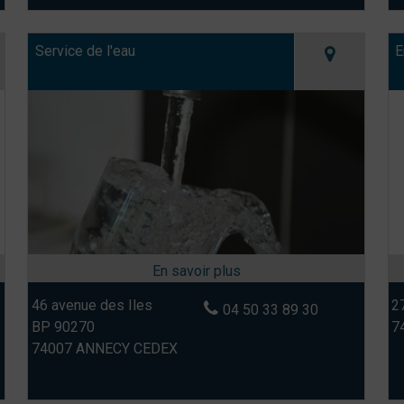
Service de l'eau
E
46 avenue des Iles
27
04 50 33 89 30
BP 90270
7
74007 ANNECY CEDEX