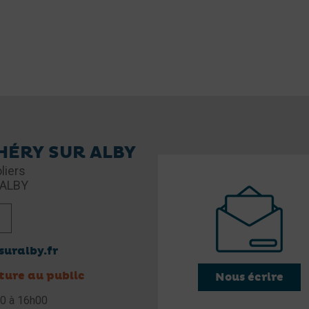
 HÉRY SUR ALBY
liers
 ALBY
uralby.fr
ture au public
Nous écrire
30 à 16h00