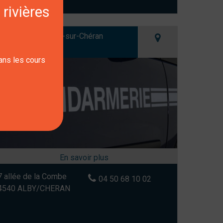
 rivières
endarmerie d'Alby-sur-Chéran
dans les cours
7 allée de la Combe
04 50 68 10 02
4540 ALBY/CHERAN