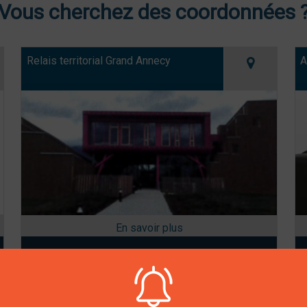
Vous cherchez des coordonnées 
Relais territorial Grand Annecy
A
Le pôle, 363 allée du
04 50 68 54 43
collège
74540 Alby-sur-Chéran