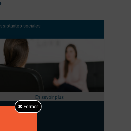
?
ssistantes sociales
Fermer