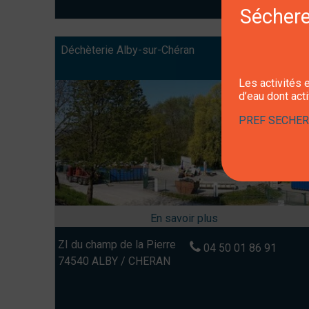
Sécheres
Déchèterie Alby-sur-Chéran
Les activités e
d’eau dont act
PREF SECHERE
ZI du champ de la Pierre
04 50 01 86 91
74540 ALBY / CHERAN