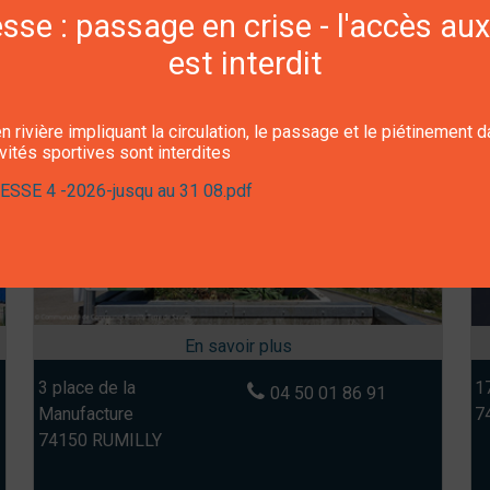
se : passage en crise - l'accès aux
est interdit
Déchèterie Rumilly
G
n rivière impliquant la circulation, le passage et le piétinement 
ivités sportives sont interdites
SSE 4 -2026-jusqu au 31 08.pdf
3 place de la
1
04 50 01 86 91
Manufacture
7
74150 RUMILLY