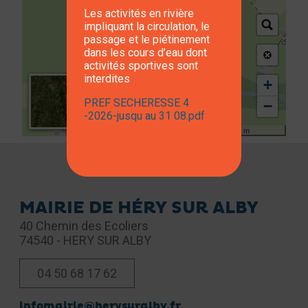
Les activités en rivière
impliquant la circulation, le
passage et le piétinement
dans les cours d’eau dont
activités sportives sont
interdites
+
PREF SECHERESSE 4
−
-2026-jusqu au 31 08.pdf
300 m
Leaflet
| Map data: ©
OpenStreetMap
MAIRIE DE HÉRY SUR ALBY
40 Chemin des Ecoliers
74540 - HERY SUR ALBY
04 50 68 17 62
infomairie@herysuralby.fr