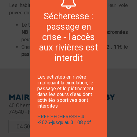
Les habitants qui souhaitent faire déneiger leur voie
privée doivent s'inscrire en mairie.
Sécheresse :
passage en
Le tarif est de 10 € le passage.
NB :
Seules les voies privées
goudronnées
crise - l'accès
peuvent être déneigées.
aux rivières est
Changement de tarif au 1er janvier 2022 :
11€ le
passage
interdit
Les activités en rivière
impliquant la circulation, le
passage et le piétinement
dans les cours d’eau dont
MAIRIE DE HÉRY SUR ALBY
activités sportives sont
40 Chemin des Ecoliers
interdites
74540 - HERY SUR ALBY
PREF SECHERESSE 4
-2026-jusqu au 31 08.pdf
04 50 68 17 62