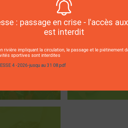
se : passage en crise - l'accès aux
est interdit
Commission
Commissio
"Vie sociale
"Communicatio
n rivière impliquant la circulation, le passage et le piétinement 
ivités sportives sont interdites
ssociative, vie
démocratie
SSE 4 -2026-jusqu au 31 08.pdf
ire et patrimoine"
participative