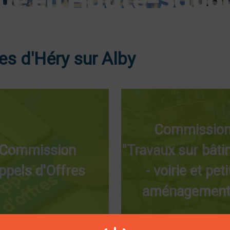
s d'Héry sur Alby
Commissio
Commission
"Travaux sur bât
ppels d'Offres
- voirie et peti
aménagement