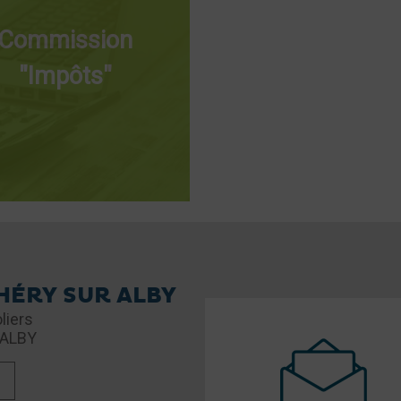
Commission
"Impôts"
 HÉRY SUR ALBY
liers
 ALBY