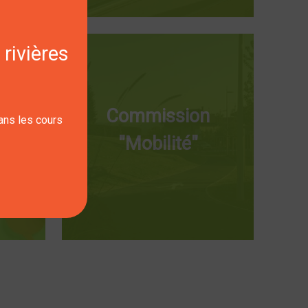
 rivières
n
n et
Commission
dans les cours
"Mobilité"
"