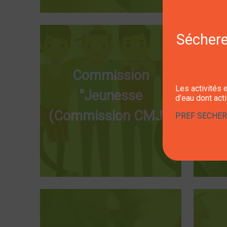
Sécheres
Commission
Les activités e
"Jeunesse
d’eau dont act
a
(Commission CMJ)"
PREF SECHERE
scola