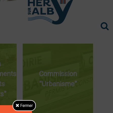
n
iments
Commission
ts
"Urbanisme"
s"
Fermer