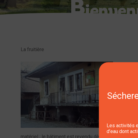
La fruitière
La premièr
1872 et un
moitié de
participent
Sécheres
La société
fruitière,
coopérativ
société no
Les activités e
d'un bâtim
d’eau dont act
matériel ; le bâtiment est revendu dès 1906 à Etienne 