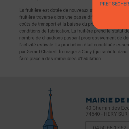
PREF SECHERE
La fruitière est dotée de nouveaux statuts en 1932. L'a
fruitière traverse alors une passe difficile, de nombre
coûts de transport et la baisse du prix d'achat du lait
conditions de fabrication. La fruitière prend le statut
nombre de chaudrons passant progressivement de deux à
l’activité estivale. La production était constituée essen
par Gérard Chabert, fromager à Cusy (qui rachète dans
faire place à des immeubles d’habitation.
MAIRIE DE
40 Chemin des Eco
74540 - HERY SUR
04 50 68 17 62