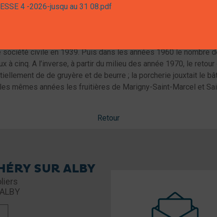
SSE 4 -2026-jusqu au 31 08.pdf
nnée suivante, elle obtient une subvention du ministère de l'agri
ux producteurs préférant livrer leur lait à la Compagnie générale
 par la condenserie pousse les producteurs d'Héry à revenir à une 
 de société civile en 1939. Puis dans les années 1960 le nombre d
 cinq. A l’inverse, à partir du milieu des année 1970, le retour
tiellement de de gruyère et de beurre ; la porcherie jouxtait le bâ
 les mêmes années les fruitières de Marigny-Saint-Marcel et Sai
Retour
 HÉRY SUR ALBY
liers
 ALBY