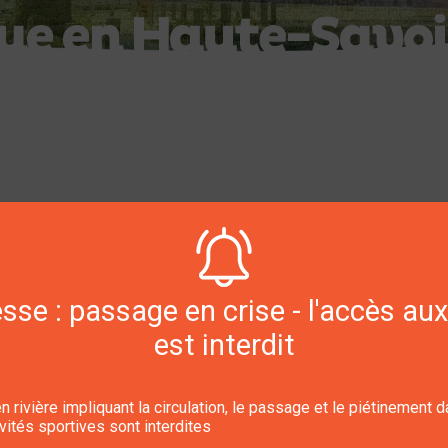
e fruitière est créé au chef-lieu en 1865, avec 28 associés dis
e nouvelle fruitière, fonctionnant "au tour", est créée en 1885, d
s habitants de la commune, mais la population n'est pas assez 
 à la fruitière.
se : passage en crise - l'accès aux
 fruitière achète en 1890 une maison avec un petit pré, située au 
est interdit
 Louis Petit ; il s'agit de la partie habitation d'une ferme au sud d
e fruitière en 1900. Il rassemble les principaux propriétaires du
uvelle est "formée dans le but de construire une fruitière pour la v
n rivière impliquant la circulation, le passage et le piétinement 
ent dédié. En 1904, cette coopérative d'Héry-sur-Alby rachète aux 
ivités sportives sont interdites
Guers.