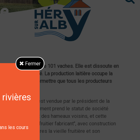
Fermer
posant d'un cheptel de 101 vaches. Elle est dissoute en
ans un bâtiment loué. La production laitière occupe la
agglomérée pour permettre que tous les producteurs
 rivières
village, et qui lui est vendue par le président de la
u village. L'établissement prend le statut de société
 chef-lieu d’Héry et des hameaux voisins, et cette
ente du lait à un fruitier fabricant", avec construction
dans les cours
anciens sociétaires la vieille fruitière et son