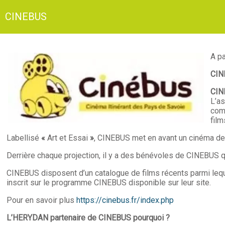
CINEBUS
A pa
CIN
CIN
L’as
comm
film
Labellisé
«
Art et Essai
»
, CINEBUS met en avant un cinéma de q
Derrière chaque projection, il y a des bénévoles de CINEBUS qui
CINEBUS disposent d’un catalogue de films récents parmi lequel l
inscrit sur le programme CINEBUS disponible sur leur site.
Pour en savoir plus
https://cinebus.fr/index.php
L’HERYDAN partenaire de CINEBUS pourquoi ?